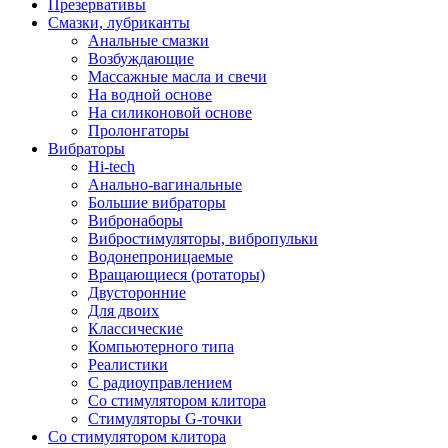
Презервативы
Смазки, лубриканты
Анальные смазки
Возбуждающие
Массажные масла и свечи
На водной основе
На силиконовой основе
Пролонгаторы
Вибраторы
Hi-tech
Анально-вагинальные
Большие вибраторы
Вибронаборы
Вибростимуляторы, вибропульки
Водонепроницаемые
Вращающиеся (ротаторы)
Двусторонние
Для двоих
Классические
Компьютерного типа
Реалистики
С радиоуправлением
Со стимулятором клитора
Стимуляторы G-точки
Со стимулятором клитора