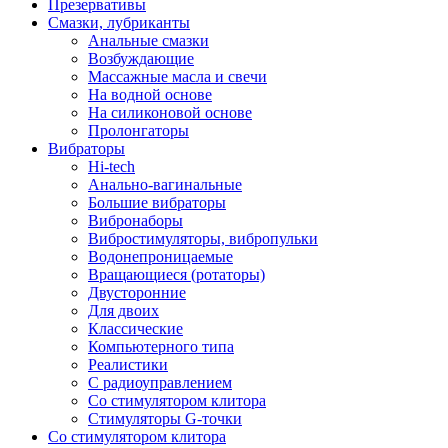
Презервативы
Смазки, лубриканты
Анальные смазки
Возбуждающие
Массажные масла и свечи
На водной основе
На силиконовой основе
Пролонгаторы
Вибраторы
Hi-tech
Анально-вагинальные
Большие вибраторы
Вибронаборы
Вибростимуляторы, вибропульки
Водонепроницаемые
Вращающиеся (ротаторы)
Двусторонние
Для двоих
Классические
Компьютерного типа
Реалистики
С радиоуправлением
Со стимулятором клитора
Стимуляторы G-точки
Со стимулятором клитора