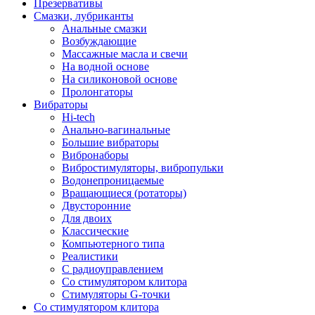
Презервативы
Смазки, лубриканты
Анальные смазки
Возбуждающие
Массажные масла и свечи
На водной основе
На силиконовой основе
Пролонгаторы
Вибраторы
Hi-tech
Анально-вагинальные
Большие вибраторы
Вибронаборы
Вибростимуляторы, вибропульки
Водонепроницаемые
Вращающиеся (ротаторы)
Двусторонние
Для двоих
Классические
Компьютерного типа
Реалистики
С радиоуправлением
Со стимулятором клитора
Стимуляторы G-точки
Со стимулятором клитора