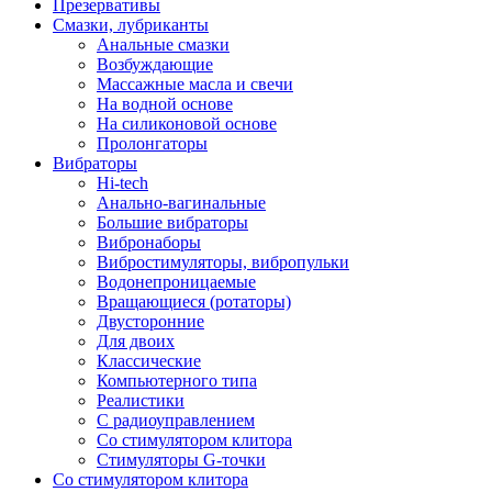
Презервативы
Смазки, лубриканты
Анальные смазки
Возбуждающие
Массажные масла и свечи
На водной основе
На силиконовой основе
Пролонгаторы
Вибраторы
Hi-tech
Анально-вагинальные
Большие вибраторы
Вибронаборы
Вибростимуляторы, вибропульки
Водонепроницаемые
Вращающиеся (ротаторы)
Двусторонние
Для двоих
Классические
Компьютерного типа
Реалистики
С радиоуправлением
Со стимулятором клитора
Стимуляторы G-точки
Со стимулятором клитора