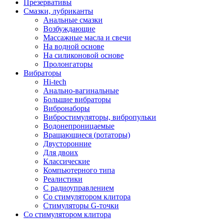
Презервативы
Смазки, лубриканты
Анальные смазки
Возбуждающие
Массажные масла и свечи
На водной основе
На силиконовой основе
Пролонгаторы
Вибраторы
Hi-tech
Анально-вагинальные
Большие вибраторы
Вибронаборы
Вибростимуляторы, вибропульки
Водонепроницаемые
Вращающиеся (ротаторы)
Двусторонние
Для двоих
Классические
Компьютерного типа
Реалистики
С радиоуправлением
Со стимулятором клитора
Стимуляторы G-точки
Со стимулятором клитора