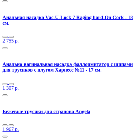
Анальная насадка Vac-U-Lock 7 Raging hard-On Cock - 18
см.
2 755
р.
Анально-вагинальная насадка-фаллоимитатор с шипами
для трусиков с плугом Харнесс №11 - 17 см.
1 307
р.
Бежевые трусики для страпона Angela
1 967
р.