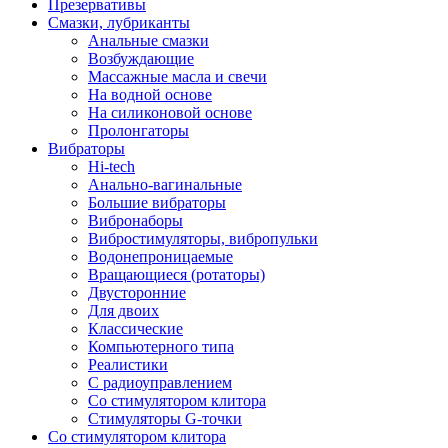
Презервативы
Смазки, лубриканты
Анальные смазки
Возбуждающие
Массажные масла и свечи
На водной основе
На силиконовой основе
Пролонгаторы
Вибраторы
Hi-tech
Анально-вагинальные
Большие вибраторы
Вибронаборы
Вибростимуляторы, вибропульки
Водонепроницаемые
Вращающиеся (ротаторы)
Двусторонние
Для двоих
Классические
Компьютерного типа
Реалистики
С радиоуправлением
Со стимулятором клитора
Стимуляторы G-точки
Со стимулятором клитора