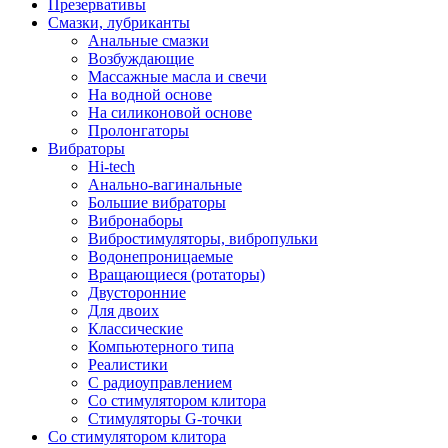
Презервативы
Смазки, лубриканты
Анальные смазки
Возбуждающие
Массажные масла и свечи
На водной основе
На силиконовой основе
Пролонгаторы
Вибраторы
Hi-tech
Анально-вагинальные
Большие вибраторы
Вибронаборы
Вибростимуляторы, вибропульки
Водонепроницаемые
Вращающиеся (ротаторы)
Двусторонние
Для двоих
Классические
Компьютерного типа
Реалистики
С радиоуправлением
Со стимулятором клитора
Стимуляторы G-точки
Со стимулятором клитора