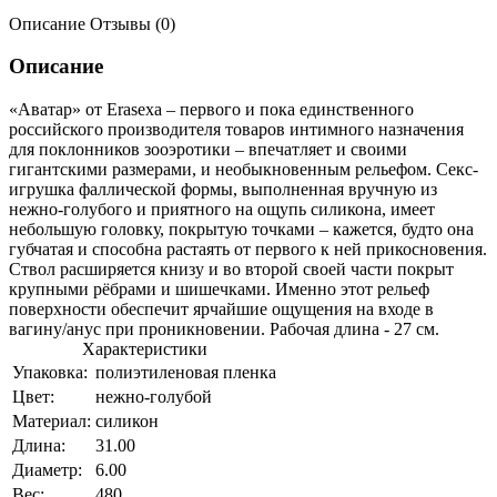
Описание
Отзывы (0)
Описание
«Аватар» от Erasexa – первого и пока единственного
российского производителя товаров интимного назначения
для поклонников зооэротики – впечатляет и своими
гигантскими размерами, и необыкновенным рельефом. Секс-
игрушка фаллической формы, выполненная вручную из
нежно-голубого и приятного на ощупь силикона, имеет
небольшую головку, покрытую точками – кажется, будто она
губчатая и способна растаять от первого к ней прикосновения.
Ствол расширяется книзу и во второй своей части покрыт
крупными рёбрами и шишечками. Именно этот рельеф
поверхности обеспечит ярчайшие ощущения на входе в
вагину/анус при проникновении. Рабочая длина - 27 см.
Характеристики
Упаковка:
полиэтиленовая пленка
Цвет:
нежно-голубой
Материал:
силикон
Длина:
31.00
Диаметр:
6.00
Вес:
480