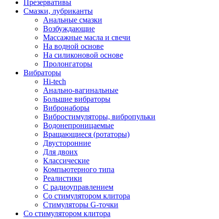
Презервативы
Смазки, лубриканты
Анальные смазки
Возбуждающие
Массажные масла и свечи
На водной основе
На силиконовой основе
Пролонгаторы
Вибраторы
Hi-tech
Анально-вагинальные
Большие вибраторы
Вибронаборы
Вибростимуляторы, вибропульки
Водонепроницаемые
Вращающиеся (ротаторы)
Двусторонние
Для двоих
Классические
Компьютерного типа
Реалистики
С радиоуправлением
Со стимулятором клитора
Стимуляторы G-точки
Со стимулятором клитора