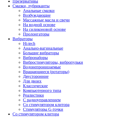
Презервативы
Смазки, лубриканты
Анальные смазки
Возбуждающие
Массажные масла и свечи
На водной основе
На силиконовой основе
Пролонгаторы
Вибраторы
Hi-tech
Анально-вагинальные
Большие вибраторы
Вибронаборы
Вибростимуляторы, вибропульки
Водонепроницаемые
Вращающиеся (ротаторы)
Двусторонние
Для двоих
Классические
Компьютерного типа
Реалистики
С радиоуправлением
Со стимулятором клитора
Стимуляторы G-точки
Со стимулятором клитора